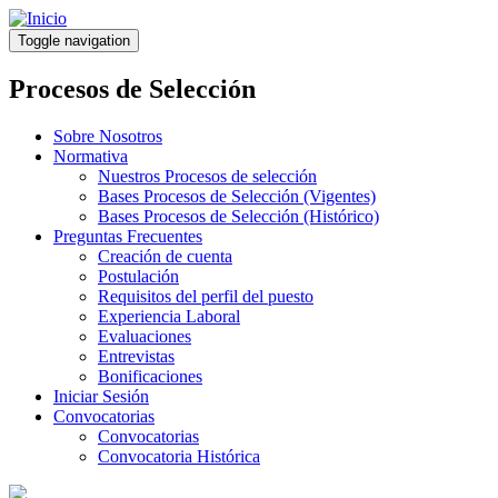
Pasar
al
Toggle navigation
contenido
principal
Procesos de Selección
Sobre Nosotros
Normativa
Nuestros Procesos de selección
Bases Procesos de Selección (Vigentes)
Bases Procesos de Selección (Histórico)
Preguntas Frecuentes
Creación de cuenta
Postulación
Requisitos del perfil del puesto
Experiencia Laboral
Evaluaciones
Entrevistas
Bonificaciones
Iniciar Sesión
Convocatorias
Convocatorias
Convocatoria Histórica