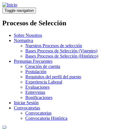
Pasar
al
Toggle navigation
contenido
principal
Procesos de Selección
Sobre Nosotros
Normativa
Nuestros Procesos de selección
Bases Procesos de Selección (Vigentes)
Bases Procesos de Selección (Histórico)
Preguntas Frecuentes
Creación de cuenta
Postulación
Requisitos del perfil del puesto
Experiencia Laboral
Evaluaciones
Entrevistas
Bonificaciones
Iniciar Sesión
Convocatorias
Convocatorias
Convocatoria Histórica