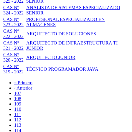
325 - 2022
SENIOR
CAS Nº
ANALISTA DE SISTEMAS ESPECIALIZADO
324 - 2022
SENIOR
CAS Nº
PROFESIONAL ESPECIALIZADO EN
323 - 2022
ALMACENES
CAS Nº
ARQUITECTO DE SOLUCIONES
322 - 2022
CAS Nº
ARQUITECTO DE INFRAESTRUCTURA TI
321 - 2022
JUNIOR
CAS Nº
ARQUITECTO JUNIOR
320 - 2022
CAS Nº
TÉCNICO PROGRAMADOR JAVA
319 - 2022
Primera
« Primero
página
Página
‹ Anterior
Paginación
anterior
Page
107
Page
108
Page
109
Page
110
Página
111
actual
Page
112
Page
113
Page
114