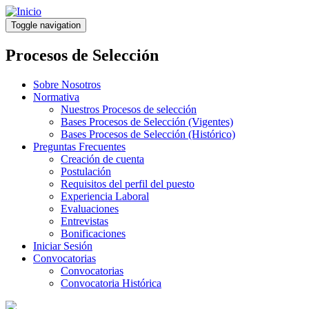
Pasar
al
Toggle navigation
contenido
principal
Procesos de Selección
Sobre Nosotros
Normativa
Nuestros Procesos de selección
Bases Procesos de Selección (Vigentes)
Bases Procesos de Selección (Histórico)
Preguntas Frecuentes
Creación de cuenta
Postulación
Requisitos del perfil del puesto
Experiencia Laboral
Evaluaciones
Entrevistas
Bonificaciones
Iniciar Sesión
Convocatorias
Convocatorias
Convocatoria Histórica