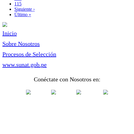
Page
115
Siguiente
Siguiente ›
página
Última
Último »
página
Inicio
Sobre Nosotros
Procesos de Selección
www.sunat.gob.pe
Conéctate con Nosotros en: