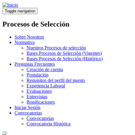
Pasar
al
Toggle navigation
contenido
principal
Procesos de Selección
Sobre Nosotros
Normativa
Nuestros Procesos de selección
Bases Procesos de Selección (Vigentes)
Bases Procesos de Selección (Histórico)
Preguntas Frecuentes
Creación de cuenta
Postulación
Requisitos del perfil del puesto
Experiencia Laboral
Evaluaciones
Entrevistas
Bonificaciones
Iniciar Sesión
Convocatorias
Convocatorias
Convocatoria Histórica