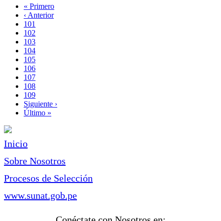
Primera
« Primero
página
Página
‹ Anterior
Paginación
anterior
Page
101
Page
102
Page
103
Page
104
Página
105
actual
Page
106
Page
107
Page
108
Page
109
Siguiente
Siguiente ›
página
Última
Último »
página
Inicio
Sobre Nosotros
Procesos de Selección
www.sunat.gob.pe
Conéctate con Nosotros en: