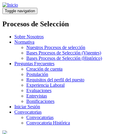
Pasar
al
Toggle navigation
contenido
principal
Procesos de Selección
Sobre Nosotros
Normativa
Nuestros Procesos de selección
Bases Procesos de Selección (Vigentes)
Bases Procesos de Selección (Histórico)
Preguntas Frecuentes
Creación de cuenta
Postulación
Requisitos del perfil del puesto
Experiencia Laboral
Evaluaciones
Entrevistas
Bonificaciones
Iniciar Sesión
Convocatorias
Convocatorias
Convocatoria Histórica