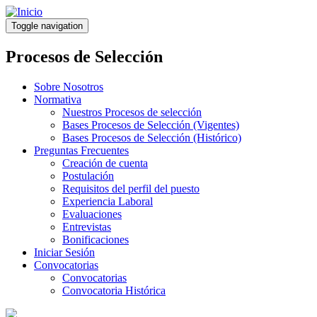
Pasar
al
Toggle navigation
contenido
principal
Procesos de Selección
Sobre Nosotros
Normativa
Nuestros Procesos de selección
Bases Procesos de Selección (Vigentes)
Bases Procesos de Selección (Histórico)
Preguntas Frecuentes
Creación de cuenta
Postulación
Requisitos del perfil del puesto
Experiencia Laboral
Evaluaciones
Entrevistas
Bonificaciones
Iniciar Sesión
Convocatorias
Convocatorias
Convocatoria Histórica