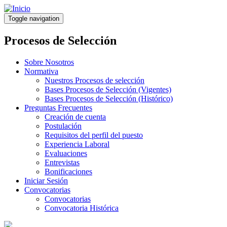
Pasar
al
Toggle navigation
contenido
principal
Procesos de Selección
Sobre Nosotros
Normativa
Nuestros Procesos de selección
Bases Procesos de Selección (Vigentes)
Bases Procesos de Selección (Histórico)
Preguntas Frecuentes
Creación de cuenta
Postulación
Requisitos del perfil del puesto
Experiencia Laboral
Evaluaciones
Entrevistas
Bonificaciones
Iniciar Sesión
Convocatorias
Convocatorias
Convocatoria Histórica