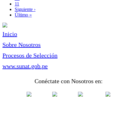
Page
11
Siguiente
Siguiente ›
página
Última
Último »
página
Inicio
Sobre Nosotros
Procesos de Selección
www.sunat.gob.pe
Conéctate con Nosotros en: