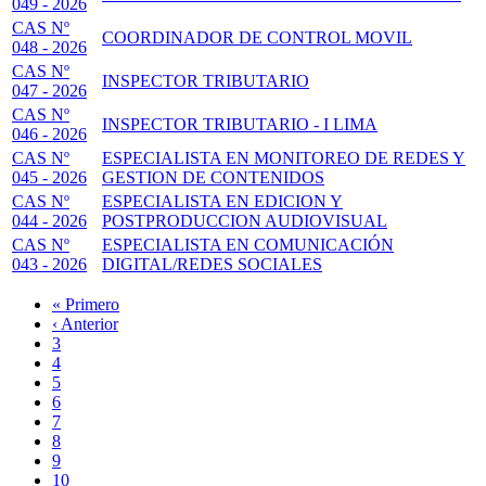
049 - 2026
CAS Nº
COORDINADOR DE CONTROL MOVIL
048 - 2026
CAS Nº
INSPECTOR TRIBUTARIO
047 - 2026
CAS Nº
INSPECTOR TRIBUTARIO - I LIMA
046 - 2026
CAS Nº
ESPECIALISTA EN MONITOREO DE REDES Y
045 - 2026
GESTION DE CONTENIDOS
CAS Nº
ESPECIALISTA EN EDICION Y
044 - 2026
POSTPRODUCCION AUDIOVISUAL
CAS Nº
ESPECIALISTA EN COMUNICACIÓN
043 - 2026
DIGITAL/REDES SOCIALES
Primera
« Primero
página
Página
‹ Anterior
Paginación
anterior
Page
3
Page
4
Page
5
Page
6
Página
7
actual
Page
8
Page
9
Page
10