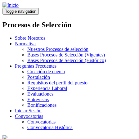
Pasar
al
Toggle navigation
contenido
principal
Procesos de Selección
Sobre Nosotros
Normativa
Nuestros Procesos de selección
Bases Procesos de Selección (Vigentes)
Bases Procesos de Selección (Histórico)
Preguntas Frecuentes
Creación de cuenta
Postulación
Requisitos del perfil del puesto
Experiencia Laboral
Evaluaciones
Entrevistas
Bonificaciones
Iniciar Sesión
Convocatorias
Convocatorias
Convocatoria Histórica