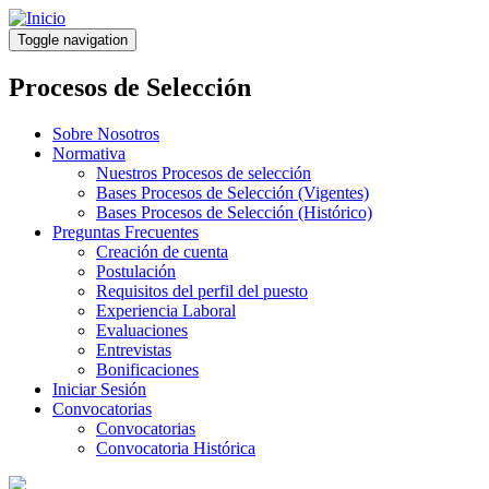
Pasar
al
Toggle navigation
contenido
principal
Procesos de Selección
Sobre Nosotros
Normativa
Nuestros Procesos de selección
Bases Procesos de Selección (Vigentes)
Bases Procesos de Selección (Histórico)
Preguntas Frecuentes
Creación de cuenta
Postulación
Requisitos del perfil del puesto
Experiencia Laboral
Evaluaciones
Entrevistas
Bonificaciones
Iniciar Sesión
Convocatorias
Convocatorias
Convocatoria Histórica