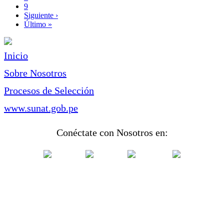
Page
9
Siguiente
Siguiente ›
página
Última
Último »
página
Inicio
Sobre Nosotros
Procesos de Selección
www.sunat.gob.pe
Conéctate con Nosotros en: