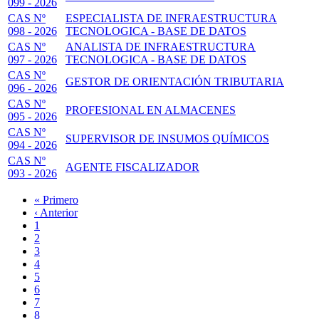
099 - 2026
CAS Nº
ESPECIALISTA DE INFRAESTRUCTURA
098 - 2026
TECNOLOGICA - BASE DE DATOS
CAS Nº
ANALISTA DE INFRAESTRUCTURA
097 - 2026
TECNOLOGICA - BASE DE DATOS
CAS Nº
GESTOR DE ORIENTACIÓN TRIBUTARIA
096 - 2026
CAS Nº
PROFESIONAL EN ALMACENES
095 - 2026
CAS Nº
SUPERVISOR DE INSUMOS QUÍMICOS
094 - 2026
CAS Nº
AGENTE FISCALIZADOR
093 - 2026
Primera
« Primero
página
Página
‹ Anterior
Paginación
anterior
Page
1
Página
2
actual
Page
3
Page
4
Page
5
Page
6
Page
7
Page
8