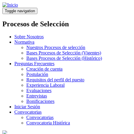
Pasar
al
Toggle navigation
contenido
principal
Procesos de Selección
Sobre Nosotros
Normativa
Nuestros Procesos de selección
Bases Procesos de Selección (Vigentes)
Bases Procesos de Selección (Histórico)
Preguntas Frecuentes
Creación de cuenta
Postulación
Requisitos del perfil del puesto
Experiencia Laboral
Evaluaciones
Entrevistas
Bonificaciones
Iniciar Sesión
Convocatorias
Convocatorias
Convocatoria Histórica