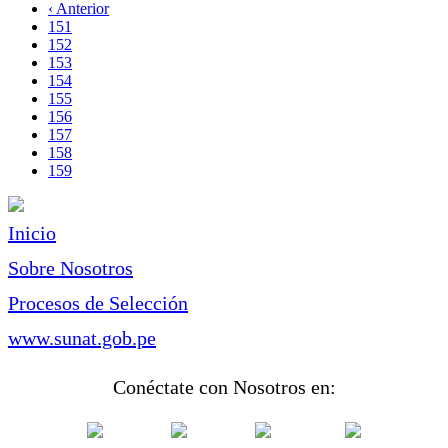
página
Página
‹ Anterior
Paginación
anterior
Page
151
Page
152
Page
153
Page
154
Page
155
Page
156
Page
157
Page
158
Página
159
actual
Inicio
Sobre Nosotros
Procesos de Selección
www.sunat.gob.pe
Conéctate con Nosotros en: