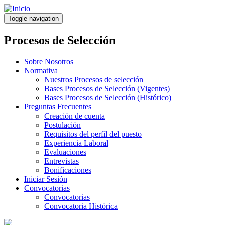
Pasar
al
Toggle navigation
contenido
principal
Procesos de Selección
Sobre Nosotros
Normativa
Nuestros Procesos de selección
Bases Procesos de Selección (Vigentes)
Bases Procesos de Selección (Histórico)
Preguntas Frecuentes
Creación de cuenta
Postulación
Requisitos del perfil del puesto
Experiencia Laboral
Evaluaciones
Entrevistas
Bonificaciones
Iniciar Sesión
Convocatorias
Convocatorias
Convocatoria Histórica