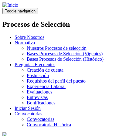
Pasar
al
Toggle navigation
contenido
principal
Procesos de Selección
Sobre Nosotros
Normativa
Nuestros Procesos de selección
Bases Procesos de Selección (Vigentes)
Bases Procesos de Selección (Histórico)
Preguntas Frecuentes
Creación de cuenta
Postulación
Requisitos del perfil del puesto
Experiencia Laboral
Evaluaciones
Entrevistas
Bonificaciones
Iniciar Sesión
Convocatorias
Convocatorias
Convocatoria Histórica