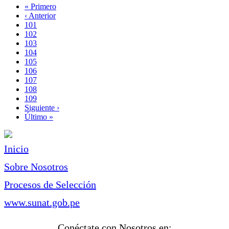
Primera
« Primero
página
Página
‹ Anterior
Paginación
anterior
Page
101
Page
102
Page
103
Page
104
Página
105
actual
Page
106
Page
107
Page
108
Page
109
Siguiente
Siguiente ›
página
Última
Último »
página
Inicio
Sobre Nosotros
Procesos de Selección
www.sunat.gob.pe
Conéctate con Nosotros en: