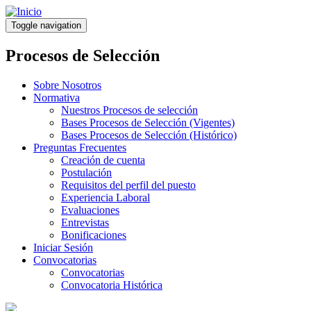
Pasar
al
Toggle navigation
contenido
principal
Procesos de Selección
Sobre Nosotros
Normativa
Nuestros Procesos de selección
Bases Procesos de Selección (Vigentes)
Bases Procesos de Selección (Histórico)
Preguntas Frecuentes
Creación de cuenta
Postulación
Requisitos del perfil del puesto
Experiencia Laboral
Evaluaciones
Entrevistas
Bonificaciones
Iniciar Sesión
Convocatorias
Convocatorias
Convocatoria Histórica