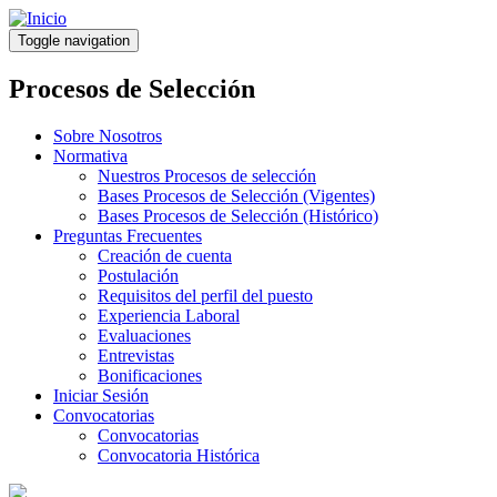
Pasar
al
Toggle navigation
contenido
principal
Procesos de Selección
Sobre Nosotros
Normativa
Nuestros Procesos de selección
Bases Procesos de Selección (Vigentes)
Bases Procesos de Selección (Histórico)
Preguntas Frecuentes
Creación de cuenta
Postulación
Requisitos del perfil del puesto
Experiencia Laboral
Evaluaciones
Entrevistas
Bonificaciones
Iniciar Sesión
Convocatorias
Convocatorias
Convocatoria Histórica