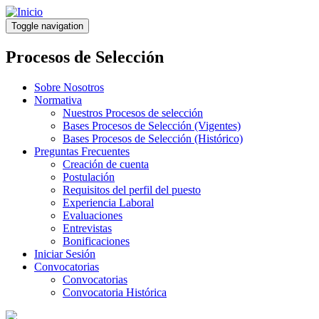
Pasar
al
Toggle navigation
contenido
principal
Procesos de Selección
Sobre Nosotros
Normativa
Nuestros Procesos de selección
Bases Procesos de Selección (Vigentes)
Bases Procesos de Selección (Histórico)
Preguntas Frecuentes
Creación de cuenta
Postulación
Requisitos del perfil del puesto
Experiencia Laboral
Evaluaciones
Entrevistas
Bonificaciones
Iniciar Sesión
Convocatorias
Convocatorias
Convocatoria Histórica