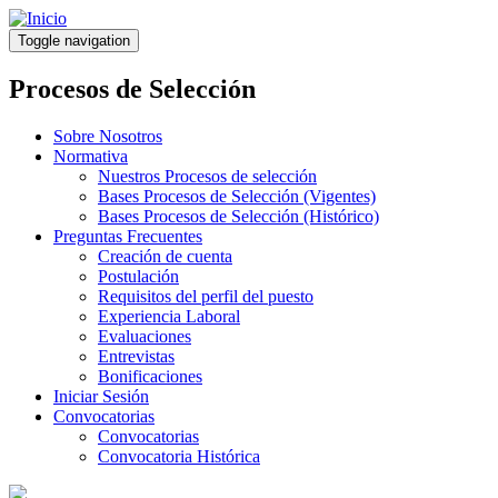
Pasar
al
Toggle navigation
contenido
principal
Procesos de Selección
Sobre Nosotros
Normativa
Nuestros Procesos de selección
Bases Procesos de Selección (Vigentes)
Bases Procesos de Selección (Histórico)
Preguntas Frecuentes
Creación de cuenta
Postulación
Requisitos del perfil del puesto
Experiencia Laboral
Evaluaciones
Entrevistas
Bonificaciones
Iniciar Sesión
Convocatorias
Convocatorias
Convocatoria Histórica