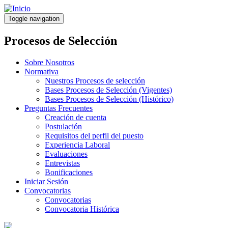
Pasar
al
Toggle navigation
contenido
principal
Procesos de Selección
Sobre Nosotros
Normativa
Nuestros Procesos de selección
Bases Procesos de Selección (Vigentes)
Bases Procesos de Selección (Histórico)
Preguntas Frecuentes
Creación de cuenta
Postulación
Requisitos del perfil del puesto
Experiencia Laboral
Evaluaciones
Entrevistas
Bonificaciones
Iniciar Sesión
Convocatorias
Convocatorias
Convocatoria Histórica