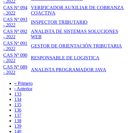
- 2022
CAS Nº 094
VERIFICADOR AUXILIAR DE COBRANZA
- 2022
COACTIVA
CAS Nº 093
INSPECTOR TRIBUTARIO
- 2022
CAS Nº 092
ANALISTA DE SISTEMAS SOLUCIONES
- 2022
WEB
CAS Nº 091
GESTOR DE ORIENTACIÓN TRIBUTARIA
- 2022
CAS Nº 090
RESPONSABLE DE LOGISTICA
- 2022
CAS Nº 089
ANALISTA PROGRAMADOR JAVA
- 2022
Primera
« Primero
página
Página
‹ Anterior
Paginación
anterior
Page
133
Page
134
Page
135
Page
136
Página
137
actual
Page
138
Page
139
Page
140