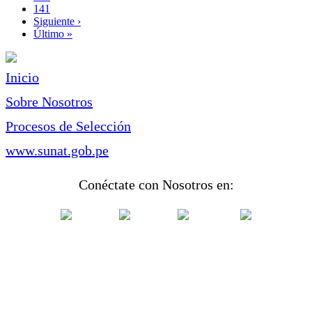
Page
141
Siguiente
Siguiente ›
página
Última
Último »
página
Inicio
Sobre Nosotros
Procesos de Selección
www.sunat.gob.pe
Conéctate con Nosotros en: