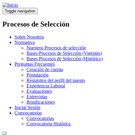
Pasar
al
Toggle navigation
contenido
principal
Procesos de Selección
Sobre Nosotros
Normativa
Nuestros Procesos de selección
Bases Procesos de Selección (Vigentes)
Bases Procesos de Selección (Histórico)
Preguntas Frecuentes
Creación de cuenta
Postulación
Requisitos del perfil del puesto
Experiencia Laboral
Evaluaciones
Entrevistas
Bonificaciones
Iniciar Sesión
Convocatorias
Convocatorias
Convocatoria Histórica