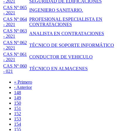
- 2021
SEGURIDAD DE EDIFICACIONES
CAS Nº 065
INGENIERO SANITARIO.
- 2021
CAS Nº 064
PROFESIONAL ESPECIALISTA EN
- 2021
CONTRATACIONES
CAS Nº 063
ANALISTA EN CONTRATACIONES
- 2021
CAS Nº 062
TÉCNICO DE SOPORTE INFORMÁTICO
- 2021
CAS Nº 061
CONDUCTOR DE VEHICULO
- 2021
CAS Nº 060
TÉCNICO EN ALMACENES
- 021
Primera
« Primero
página
Página
‹ Anterior
Paginación
anterior
Page
148
Page
149
Page
150
Page
151
Página
152
actual
Page
153
Page
154
Page
155