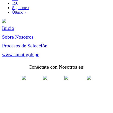
Page
156
Siguiente
Siguiente ›
página
Última
Último »
página
Inicio
Sobre Nosotros
Procesos de Selección
www.sunat.gob.pe
Conéctate con Nosotros en: