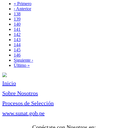
Primera
« Primero
página
Página
‹ Anterior
Paginación
anterior
Page
138
Page
139
Page
140
Page
141
Página
142
actual
Page
143
Page
144
Page
145
Page
146
Siguiente
Siguiente ›
página
Última
Último »
página
Inicio
Sobre Nosotros
Procesos de Selección
www.sunat.gob.pe
Conéctate con Nosotros en: