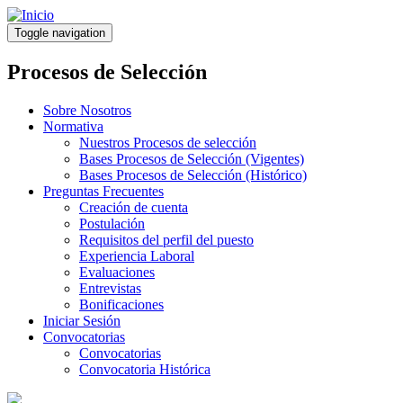
Pasar
al
Toggle navigation
contenido
principal
Procesos de Selección
Sobre Nosotros
Normativa
Nuestros Procesos de selección
Bases Procesos de Selección (Vigentes)
Bases Procesos de Selección (Histórico)
Preguntas Frecuentes
Creación de cuenta
Postulación
Requisitos del perfil del puesto
Experiencia Laboral
Evaluaciones
Entrevistas
Bonificaciones
Iniciar Sesión
Convocatorias
Convocatorias
Convocatoria Histórica