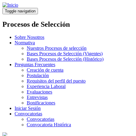
Pasar
al
Toggle navigation
contenido
principal
Procesos de Selección
Sobre Nosotros
Normativa
Nuestros Procesos de selección
Bases Procesos de Selección (Vigentes)
Bases Procesos de Selección (Histórico)
Preguntas Frecuentes
Creación de cuenta
Postulación
Requisitos del perfil del puesto
Experiencia Laboral
Evaluaciones
Entrevistas
Bonificaciones
Iniciar Sesión
Convocatorias
Convocatorias
Convocatoria Histórica