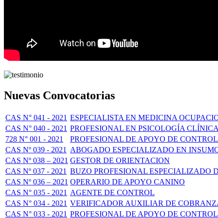
Nuevas Convocatorias
CAS N° 041 - 2021
ESPECIALISTA EN MEDICINA OCUPACI
CAS N° 040 - 2021
PROFESIONAL EN PSICOLOGÍA CLÍNIC
728 N° 001 - 2021
PROFESIONAL DE APOYO DE CONTROL
CAS Nº 039 - 2021
ABOGADO ESPECIALIZADO EN INSUMO
CAS Nº 038 – 2021
GESTOR DE ORIENTACION
CAS Nº 037 - 2021
BUZO PROFESIONAL ESPECIALIZADO 
CAS Nº 036 – 2021
OPERARIO DE APOYO CANINO
CAS N° 035 - 2021
AGENTE DE CONTROL
CAS N° 034 - 2021
VERIFICADOR AUXILIAR DE COBRANZ
CAS N° 033 - 2021
PROFESIONAL DE APOYO DE CONTROL