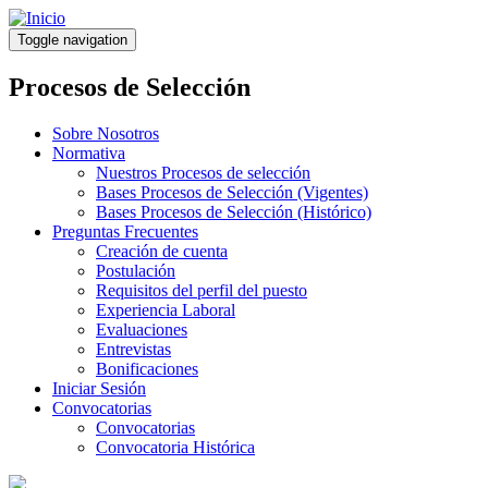
Pasar
al
Toggle navigation
contenido
principal
Procesos de Selección
Sobre Nosotros
Normativa
Nuestros Procesos de selección
Bases Procesos de Selección (Vigentes)
Bases Procesos de Selección (Histórico)
Preguntas Frecuentes
Creación de cuenta
Postulación
Requisitos del perfil del puesto
Experiencia Laboral
Evaluaciones
Entrevistas
Bonificaciones
Iniciar Sesión
Convocatorias
Convocatorias
Convocatoria Histórica