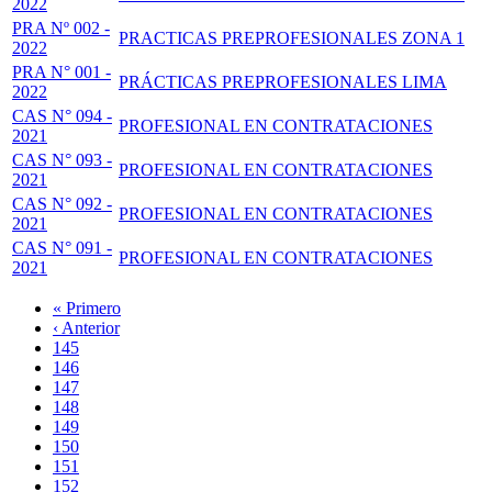
2022
PRA Nº 002 -
PRACTICAS PREPROFESIONALES ZONA 1
2022
PRA N° 001 -
PRÁCTICAS PREPROFESIONALES LIMA
2022
CAS N° 094 -
PROFESIONAL EN CONTRATACIONES
2021
CAS N° 093 -
PROFESIONAL EN CONTRATACIONES
2021
CAS N° 092 -
PROFESIONAL EN CONTRATACIONES
2021
CAS N° 091 -
PROFESIONAL EN CONTRATACIONES
2021
Primera
« Primero
página
Página
‹ Anterior
Paginación
anterior
Page
145
Page
146
Page
147
Page
148
Página
149
actual
Page
150
Page
151
Page
152