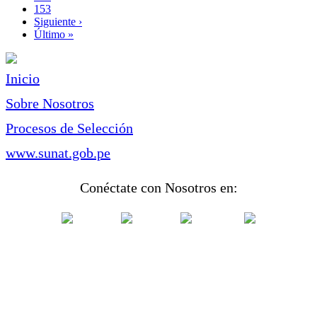
Page
153
Siguiente
Siguiente ›
página
Última
Último »
página
Inicio
Sobre Nosotros
Procesos de Selección
www.sunat.gob.pe
Conéctate con Nosotros en: