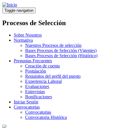
Pasar
al
Toggle navigation
contenido
principal
Procesos de Selección
Sobre Nosotros
Normativa
Nuestros Procesos de selección
Bases Procesos de Selección (Vigentes)
Bases Procesos de Selección (Histórico)
Preguntas Frecuentes
Creación de cuenta
Postulación
Requisitos del perfil del puesto
Experiencia Laboral
Evaluaciones
Entrevistas
Bonificaciones
Iniciar Sesión
Convocatorias
Convocatorias
Convocatoria Histórica