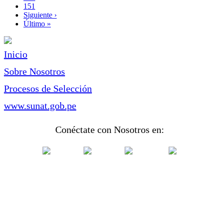
Page
151
Siguiente
Siguiente ›
página
Última
Último »
página
Inicio
Sobre Nosotros
Procesos de Selección
www.sunat.gob.pe
Conéctate con Nosotros en: