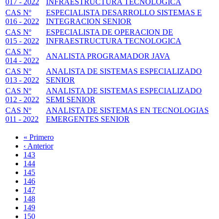
017 - 2022
INFRAESTRUCTURA TECNOLOGICA
CAS Nº
ESPECIALISTA DESARROLLO SISTEMAS E
016 - 2022
INTEGRACION SENIOR
CAS Nº
ESPECIALISTA DE OPERACION DE
015 - 2022
INFRAESTRUCTURA TECNOLOGICA
CAS Nº
ANALISTA PROGRAMADOR JAVA
014 - 2022
CAS Nº
ANALISTA DE SISTEMAS ESPECIALIZADO
013 - 2022
SENIOR
CAS Nº
ANALISTA DE SISTEMAS ESPECIALIZADO
012 - 2022
SEMI SENIOR
CAS Nº
ANALISTA DE SISTEMAS EN TECNOLOGIAS
011 - 2022
EMERGENTES SENIOR
Primera
« Primero
página
Página
‹ Anterior
Paginación
anterior
Page
143
Page
144
Page
145
Page
146
Página
147
actual
Page
148
Page
149
Page
150