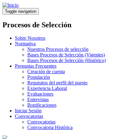
Pasar
al
Toggle navigation
contenido
principal
Procesos de Selección
Sobre Nosotros
Normativa
Nuestros Procesos de selección
Bases Procesos de Selección (Vigentes)
Bases Procesos de Selección (Histórico)
Preguntas Frecuentes
Creación de cuenta
Postulación
Requisitos del perfil del puesto
Experiencia Laboral
Evaluaciones
Entrevistas
Bonificaciones
Iniciar Sesión
Convocatorias
Convocatorias
Convocatoria Histórica