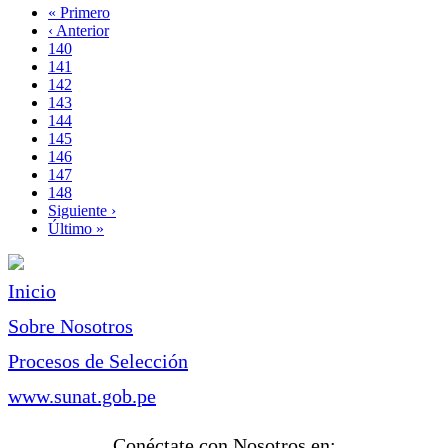
Primera
« Primero
página
Página
‹ Anterior
Paginación
anterior
Page
140
Page
141
Page
142
Page
143
Página
144
actual
Page
145
Page
146
Page
147
Page
148
Siguiente
Siguiente ›
página
Última
Último »
página
Inicio
Sobre Nosotros
Procesos de Selección
www.sunat.gob.pe
Conéctate con Nosotros en: