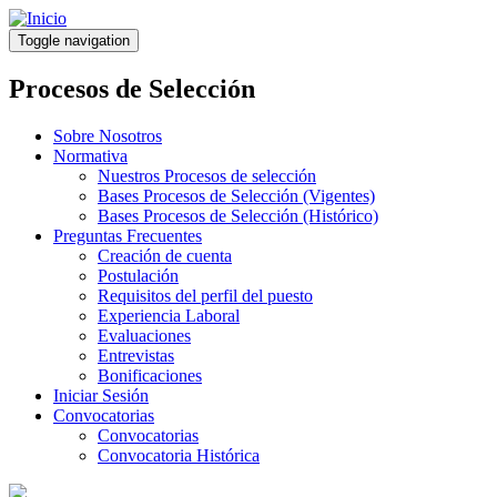
Pasar
al
Toggle navigation
contenido
principal
Procesos de Selección
Sobre Nosotros
Normativa
Nuestros Procesos de selección
Bases Procesos de Selección (Vigentes)
Bases Procesos de Selección (Histórico)
Preguntas Frecuentes
Creación de cuenta
Postulación
Requisitos del perfil del puesto
Experiencia Laboral
Evaluaciones
Entrevistas
Bonificaciones
Iniciar Sesión
Convocatorias
Convocatorias
Convocatoria Histórica