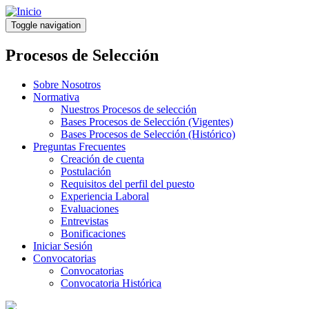
Pasar
al
Toggle navigation
contenido
principal
Procesos de Selección
Sobre Nosotros
Normativa
Nuestros Procesos de selección
Bases Procesos de Selección (Vigentes)
Bases Procesos de Selección (Histórico)
Preguntas Frecuentes
Creación de cuenta
Postulación
Requisitos del perfil del puesto
Experiencia Laboral
Evaluaciones
Entrevistas
Bonificaciones
Iniciar Sesión
Convocatorias
Convocatorias
Convocatoria Histórica