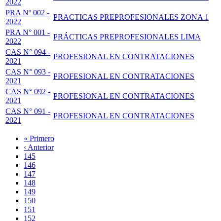
2022
PRA Nº 002 -
PRACTICAS PREPROFESIONALES ZONA 1
2022
PRA N° 001 -
PRÁCTICAS PREPROFESIONALES LIMA
2022
CAS N° 094 -
PROFESIONAL EN CONTRATACIONES
2021
CAS N° 093 -
PROFESIONAL EN CONTRATACIONES
2021
CAS N° 092 -
PROFESIONAL EN CONTRATACIONES
2021
CAS N° 091 -
PROFESIONAL EN CONTRATACIONES
2021
Primera
« Primero
página
Página
‹ Anterior
Paginación
anterior
Page
145
Page
146
Page
147
Page
148
Página
149
actual
Page
150
Page
151
Page
152