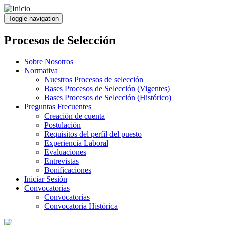
Pasar
al
Toggle navigation
contenido
principal
Procesos de Selección
Sobre Nosotros
Normativa
Nuestros Procesos de selección
Bases Procesos de Selección (Vigentes)
Bases Procesos de Selección (Histórico)
Preguntas Frecuentes
Creación de cuenta
Postulación
Requisitos del perfil del puesto
Experiencia Laboral
Evaluaciones
Entrevistas
Bonificaciones
Iniciar Sesión
Convocatorias
Convocatorias
Convocatoria Histórica