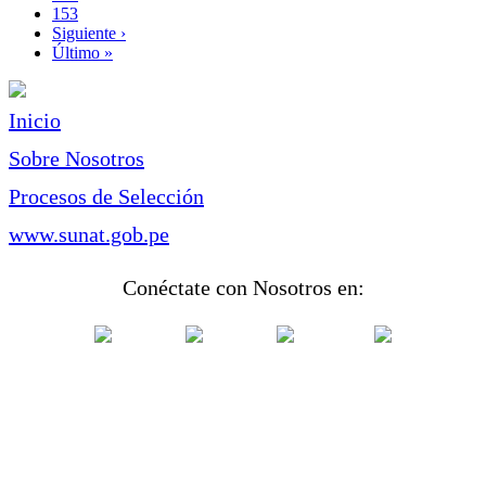
Page
153
Siguiente
Siguiente ›
página
Última
Último »
página
Inicio
Sobre Nosotros
Procesos de Selección
www.sunat.gob.pe
Conéctate con Nosotros en: