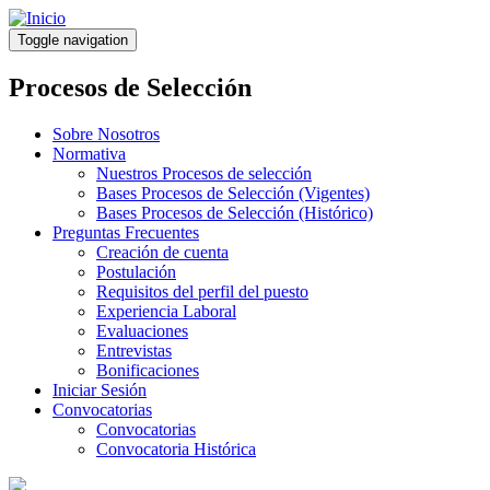
Pasar
al
Toggle navigation
contenido
principal
Procesos de Selección
Sobre Nosotros
Normativa
Nuestros Procesos de selección
Bases Procesos de Selección (Vigentes)
Bases Procesos de Selección (Histórico)
Preguntas Frecuentes
Creación de cuenta
Postulación
Requisitos del perfil del puesto
Experiencia Laboral
Evaluaciones
Entrevistas
Bonificaciones
Iniciar Sesión
Convocatorias
Convocatorias
Convocatoria Histórica