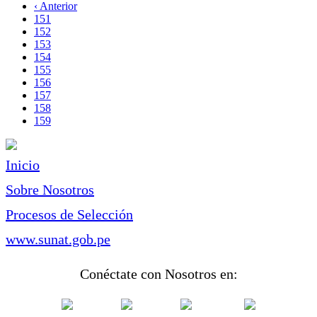
página
Página
‹ Anterior
Paginación
anterior
Page
151
Page
152
Page
153
Page
154
Page
155
Page
156
Page
157
Page
158
Página
159
actual
Inicio
Sobre Nosotros
Procesos de Selección
www.sunat.gob.pe
Conéctate con Nosotros en: