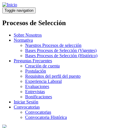
Pasar
al
Toggle navigation
contenido
principal
Procesos de Selección
Sobre Nosotros
Normativa
Nuestros Procesos de selección
Bases Procesos de Selección (Vigentes)
Bases Procesos de Selección (Histórico)
Preguntas Frecuentes
Creación de cuenta
Postulación
Requisitos del perfil del puesto
Experiencia Laboral
Evaluaciones
Entrevistas
Bonificaciones
Iniciar Sesión
Convocatorias
Convocatorias
Convocatoria Histórica