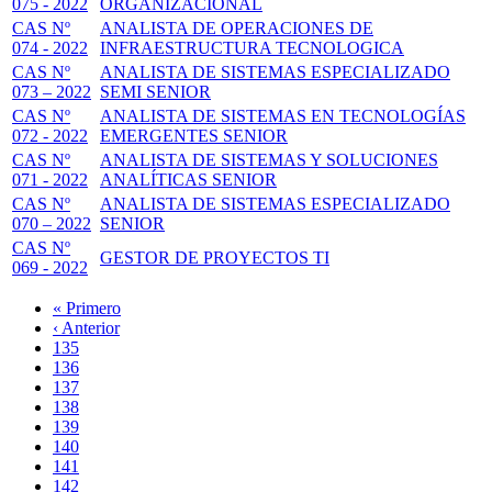
075 - 2022
ORGANIZACIONAL
CAS Nº
ANALISTA DE OPERACIONES DE
074 - 2022
INFRAESTRUCTURA TECNOLOGICA
CAS Nº
ANALISTA DE SISTEMAS ESPECIALIZADO
073 – 2022
SEMI SENIOR
CAS Nº
ANALISTA DE SISTEMAS EN TECNOLOGÍAS
072 - 2022
EMERGENTES SENIOR
CAS Nº
ANALISTA DE SISTEMAS Y SOLUCIONES
071 - 2022
ANALÍTICAS SENIOR
CAS Nº
ANALISTA DE SISTEMAS ESPECIALIZADO
070 – 2022
SENIOR
CAS Nº
GESTOR DE PROYECTOS TI
069 - 2022
Primera
« Primero
página
Página
‹ Anterior
Paginación
anterior
Page
135
Page
136
Page
137
Page
138
Página
139
actual
Page
140
Page
141
Page
142