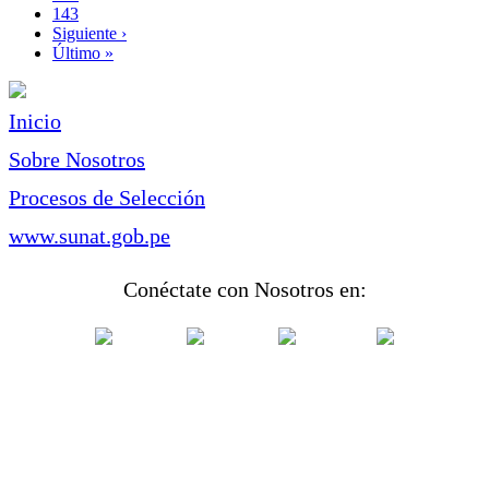
Page
143
Siguiente
Siguiente ›
página
Última
Último »
página
Inicio
Sobre Nosotros
Procesos de Selección
www.sunat.gob.pe
Conéctate con Nosotros en: