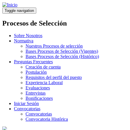
Pasar
al
Toggle navigation
contenido
principal
Procesos de Selección
Sobre Nosotros
Normativa
Nuestros Procesos de selección
Bases Procesos de Selección (Vigentes)
Bases Procesos de Selección (Histórico)
Preguntas Frecuentes
Creación de cuenta
Postulación
Requisitos del perfil del puesto
Experiencia Laboral
Evaluaciones
Entrevistas
Bonificaciones
Iniciar Sesión
Convocatorias
Convocatorias
Convocatoria Histórica