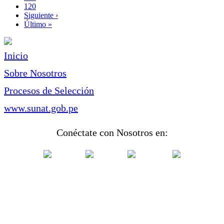
Page
120
Siguiente
Siguiente ›
página
Última
Último »
página
Inicio
Sobre Nosotros
Procesos de Selección
www.sunat.gob.pe
Conéctate con Nosotros en: