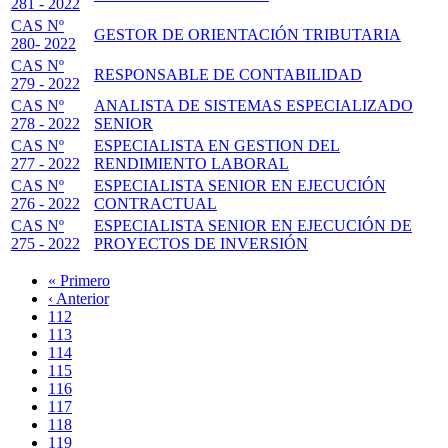
281 - 2022
CAS Nº
GESTOR DE ORIENTACIÓN TRIBUTARIA
280- 2022
CAS Nº
RESPONSABLE DE CONTABILIDAD
279 - 2022
CAS Nº
ANALISTA DE SISTEMAS ESPECIALIZADO
278 - 2022
SENIOR
CAS Nº
ESPECIALISTA EN GESTION DEL
277 - 2022
RENDIMIENTO LABORAL
CAS Nº
ESPECIALISTA SENIOR EN EJECUCIÓN
276 - 2022
CONTRACTUAL
CAS Nº
ESPECIALISTA SENIOR EN EJECUCIÓN DE
275 - 2022
PROYECTOS DE INVERSIÓN
Primera
« Primero
página
Página
‹ Anterior
Paginación
anterior
Page
112
Page
113
Page
114
Page
115
Página
116
actual
Page
117
Page
118
Page
119