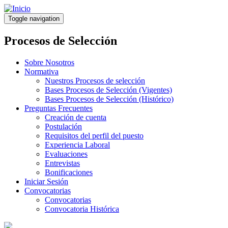
Pasar
al
Toggle navigation
contenido
principal
Procesos de Selección
Sobre Nosotros
Normativa
Nuestros Procesos de selección
Bases Procesos de Selección (Vigentes)
Bases Procesos de Selección (Histórico)
Preguntas Frecuentes
Creación de cuenta
Postulación
Requisitos del perfil del puesto
Experiencia Laboral
Evaluaciones
Entrevistas
Bonificaciones
Iniciar Sesión
Convocatorias
Convocatorias
Convocatoria Histórica