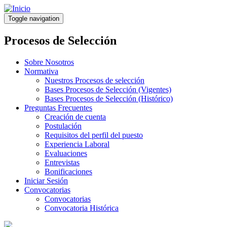
Pasar
al
Toggle navigation
contenido
principal
Procesos de Selección
Sobre Nosotros
Normativa
Nuestros Procesos de selección
Bases Procesos de Selección (Vigentes)
Bases Procesos de Selección (Histórico)
Preguntas Frecuentes
Creación de cuenta
Postulación
Requisitos del perfil del puesto
Experiencia Laboral
Evaluaciones
Entrevistas
Bonificaciones
Iniciar Sesión
Convocatorias
Convocatorias
Convocatoria Histórica