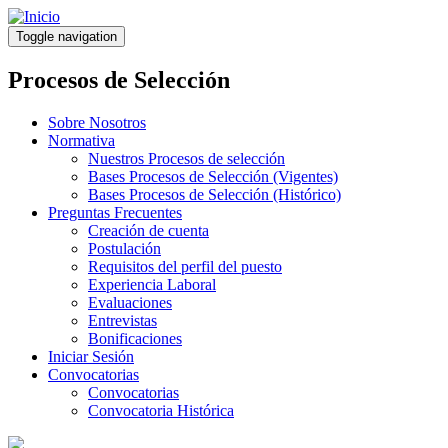
Pasar
al
Toggle navigation
contenido
principal
Procesos de Selección
Sobre Nosotros
Normativa
Nuestros Procesos de selección
Bases Procesos de Selección (Vigentes)
Bases Procesos de Selección (Histórico)
Preguntas Frecuentes
Creación de cuenta
Postulación
Requisitos del perfil del puesto
Experiencia Laboral
Evaluaciones
Entrevistas
Bonificaciones
Iniciar Sesión
Convocatorias
Convocatorias
Convocatoria Histórica