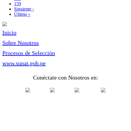
actual
Page
159
Siguiente
Siguiente ›
página
Última
Último »
página
Inicio
Sobre Nosotros
Procesos de Selección
www.sunat.gob.pe
Conéctate con Nosotros en: