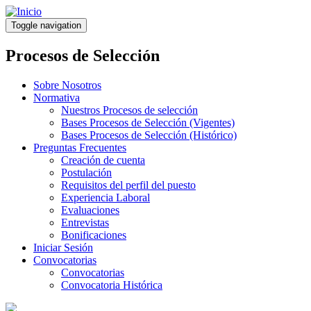
Pasar
al
Toggle navigation
contenido
principal
Procesos de Selección
Sobre Nosotros
Normativa
Nuestros Procesos de selección
Bases Procesos de Selección (Vigentes)
Bases Procesos de Selección (Histórico)
Preguntas Frecuentes
Creación de cuenta
Postulación
Requisitos del perfil del puesto
Experiencia Laboral
Evaluaciones
Entrevistas
Bonificaciones
Iniciar Sesión
Convocatorias
Convocatorias
Convocatoria Histórica