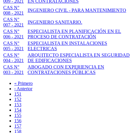
009 - 2021
EN CONTRATACIONES
CAS N°
INGENIERO CIVIL - PARA MANTENIMIENTO
008 - 2021
CAS N°
INGENIERO SANITARIO.
007 - 2021
CAS N°
ESPECIALISTA EN PLANIFICACIÓN EN EL
006 - 2021
PROCESO DE CONTRATACIÓN
CAS N°
ESPECIALISTA EN INSTALACIONES
005 - 2021
ELECTRICAS
CAS N°
ARQUITECTO ESPECIALISTA EN SEGURIDAD
004 - 2021
DE EDIFICACIONES
CAS N°
ABOGADO CON EXPERIENCIA EN
003 - 2021
CONTRATACIONES PÚBLICAS
Primera
« Primero
página
Página
‹ Anterior
Paginación
anterior
Page
151
Page
152
Page
153
Page
154
Page
155
Page
156
Page
157
Página
158