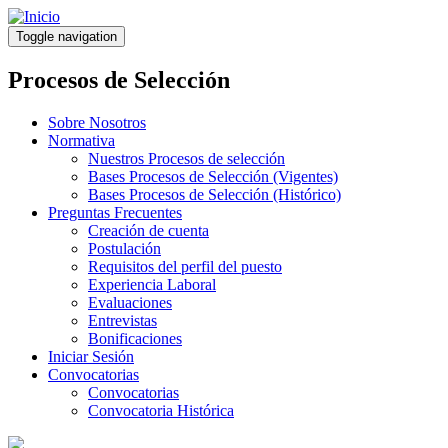
Pasar
al
Toggle navigation
contenido
principal
Procesos de Selección
Sobre Nosotros
Normativa
Nuestros Procesos de selección
Bases Procesos de Selección (Vigentes)
Bases Procesos de Selección (Histórico)
Preguntas Frecuentes
Creación de cuenta
Postulación
Requisitos del perfil del puesto
Experiencia Laboral
Evaluaciones
Entrevistas
Bonificaciones
Iniciar Sesión
Convocatorias
Convocatorias
Convocatoria Histórica