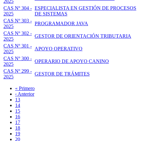
2025
CAS Nº 304 -
ESPECIALISTA EN GESTIÓN DE PROCESOS
2025
DE SISTEMAS
CAS Nº 303 -
PROGRAMADOR JAVA
2025
CAS Nº 302 -
GESTOR DE ORIENTACIÓN TRIBUTARIA
2025
CAS Nº 301 -
APOYO OPERATIVO
2025
CAS Nº 300 -
OPERARIO DE APOYO CANINO
2025
CAS Nº 299 -
GESTOR DE TRÁMITES
2025
Primera
« Primero
página
Página
‹ Anterior
Paginación
anterior
Page
13
Page
14
Page
15
Page
16
Página
17
actual
Page
18
Page
19
Page
20