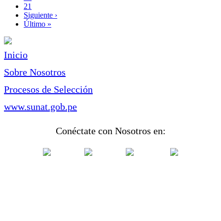
Page
21
Siguiente
Siguiente ›
página
Última
Último »
página
Inicio
Sobre Nosotros
Procesos de Selección
www.sunat.gob.pe
Conéctate con Nosotros en: