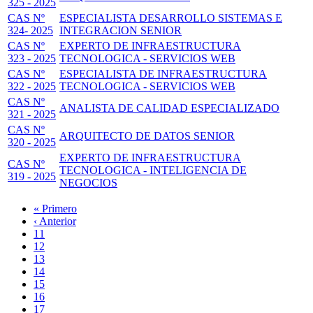
325 - 2025
CAS Nº
ESPECIALISTA DESARROLLO SISTEMAS E
324- 2025
INTEGRACION SENIOR
CAS Nº
EXPERTO DE INFRAESTRUCTURA
323 - 2025
TECNOLOGICA - SERVICIOS WEB
CAS Nº
ESPECIALISTA DE INFRAESTRUCTURA
322 - 2025
TECNOLOGICA - SERVICIOS WEB
CAS Nº
ANALISTA DE CALIDAD ESPECIALIZADO
321 - 2025
CAS Nº
ARQUITECTO DE DATOS SENIOR
320 - 2025
EXPERTO DE INFRAESTRUCTURA
CAS Nº
TECNOLOGICA - INTELIGENCIA DE
319 - 2025
NEGOCIOS
Primera
« Primero
página
Página
‹ Anterior
Paginación
anterior
Page
11
Page
12
Page
13
Page
14
Página
15
actual
Page
16
Page
17