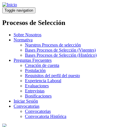
Pasar
al
Toggle navigation
contenido
principal
Procesos de Selección
Sobre Nosotros
Normativa
Nuestros Procesos de selección
Bases Procesos de Selección (Vigentes)
Bases Procesos de Selección (Histórico)
Preguntas Frecuentes
Creación de cuenta
Postulación
Requisitos del perfil del puesto
Experiencia Laboral
Evaluaciones
Entrevistas
Bonificaciones
Iniciar Sesión
Convocatorias
Convocatorias
Convocatoria Histórica