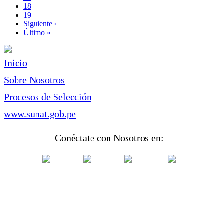
Page
18
Page
19
Siguiente
Siguiente ›
página
Última
Último »
página
Inicio
Sobre Nosotros
Procesos de Selección
www.sunat.gob.pe
Conéctate con Nosotros en: