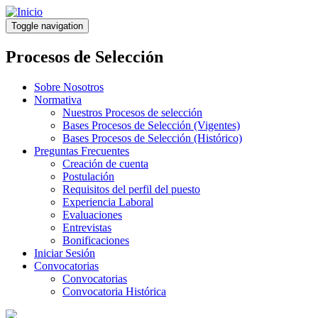
Pasar
al
Toggle navigation
contenido
principal
Procesos de Selección
Sobre Nosotros
Normativa
Nuestros Procesos de selección
Bases Procesos de Selección (Vigentes)
Bases Procesos de Selección (Histórico)
Preguntas Frecuentes
Creación de cuenta
Postulación
Requisitos del perfil del puesto
Experiencia Laboral
Evaluaciones
Entrevistas
Bonificaciones
Iniciar Sesión
Convocatorias
Convocatorias
Convocatoria Histórica