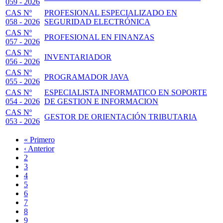
059 - 2026
CAS Nº
PROFESIONAL ESPECIALIZADO EN
058 - 2026
SEGURIDAD ELECTRÓNICA
CAS Nº
PROFESIONAL EN FINANZAS
057 - 2026
CAS Nº
INVENTARIADOR
056 - 2026
CAS Nº
PROGRAMADOR JAVA
055 - 2026
CAS Nº
ESPECIALISTA INFORMATICO EN SOPORTE
054 - 2026
DE GESTION E INFORMACION
CAS Nº
GESTOR DE ORIENTACIÓN TRIBUTARIA
053 - 2026
Primera
« Primero
página
Página
‹ Anterior
Paginación
anterior
Page
2
Page
3
Page
4
Page
5
Página
6
actual
Page
7
Page
8
Page
9