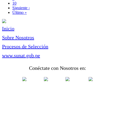
Page
10
Siguiente
Siguiente ›
página
Última
Último »
página
Inicio
Sobre Nosotros
Procesos de Selección
www.sunat.gob.pe
Conéctate con Nosotros en: