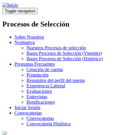
Pasar
al
Toggle navigation
contenido
principal
Procesos de Selección
Sobre Nosotros
Normativa
Nuestros Procesos de selección
Bases Procesos de Selección (Vigentes)
Bases Procesos de Selección (Histórico)
Preguntas Frecuentes
Creación de cuenta
Postulación
Requisitos del perfil del puesto
Experiencia Laboral
Evaluaciones
Entrevistas
Bonificaciones
Iniciar Sesión
Convocatorias
Convocatorias
Convocatoria Histórica