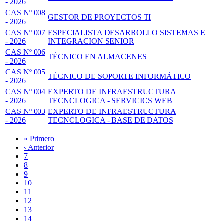
- 2026
CAS Nº 008
GESTOR DE PROYECTOS TI
- 2026
CAS Nº 007
ESPECIALISTA DESARROLLO SISTEMAS E
- 2026
INTEGRACION SENIOR
CAS Nº 006
TÉCNICO EN ALMACENES
- 2026
CAS Nº 005
TÉCNICO DE SOPORTE INFORMÁTICO
- 2026
CAS Nº 004
EXPERTO DE INFRAESTRUCTURA
- 2026
TECNOLOGICA - SERVICIOS WEB
CAS Nº 003
EXPERTO DE INFRAESTRUCTURA
- 2026
TECNOLOGICA - BASE DE DATOS
Primera
« Primero
página
Página
‹ Anterior
Paginación
anterior
Page
7
Page
8
Page
9
Page
10
Página
11
actual
Page
12
Page
13
Page
14