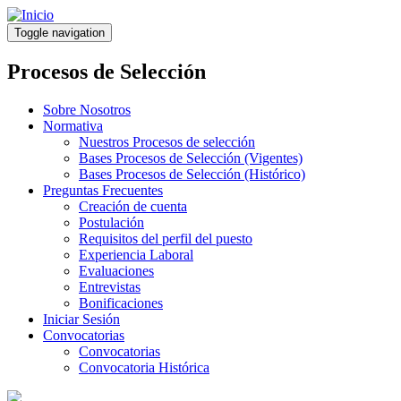
Pasar
al
Toggle navigation
contenido
principal
Procesos de Selección
Sobre Nosotros
Normativa
Nuestros Procesos de selección
Bases Procesos de Selección (Vigentes)
Bases Procesos de Selección (Histórico)
Preguntas Frecuentes
Creación de cuenta
Postulación
Requisitos del perfil del puesto
Experiencia Laboral
Evaluaciones
Entrevistas
Bonificaciones
Iniciar Sesión
Convocatorias
Convocatorias
Convocatoria Histórica