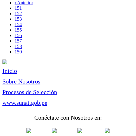
página
Página
‹ Anterior
Paginación
anterior
Page
151
Page
152
Page
153
Page
154
Page
155
Page
156
Page
157
Page
158
Página
159
actual
Inicio
Sobre Nosotros
Procesos de Selección
www.sunat.gob.pe
Conéctate con Nosotros en: