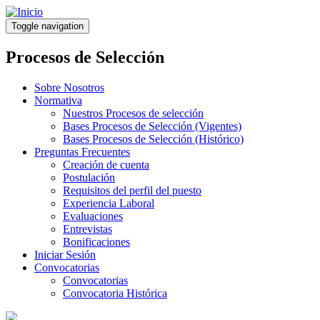
Pasar
al
Toggle navigation
contenido
principal
Procesos de Selección
Sobre Nosotros
Normativa
Nuestros Procesos de selección
Bases Procesos de Selección (Vigentes)
Bases Procesos de Selección (Histórico)
Preguntas Frecuentes
Creación de cuenta
Postulación
Requisitos del perfil del puesto
Experiencia Laboral
Evaluaciones
Entrevistas
Bonificaciones
Iniciar Sesión
Convocatorias
Convocatorias
Convocatoria Histórica