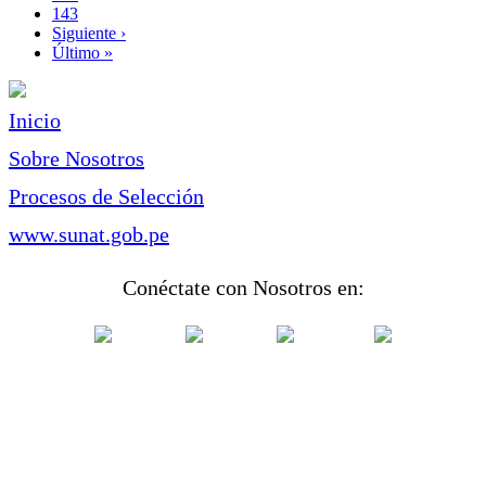
Page
143
Siguiente
Siguiente ›
página
Última
Último »
página
Inicio
Sobre Nosotros
Procesos de Selección
www.sunat.gob.pe
Conéctate con Nosotros en: