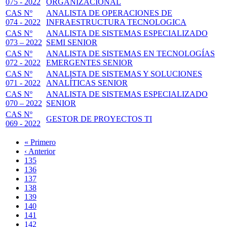
075 - 2022
ORGANIZACIONAL
CAS Nº
ANALISTA DE OPERACIONES DE
074 - 2022
INFRAESTRUCTURA TECNOLOGICA
CAS Nº
ANALISTA DE SISTEMAS ESPECIALIZADO
073 – 2022
SEMI SENIOR
CAS Nº
ANALISTA DE SISTEMAS EN TECNOLOGÍAS
072 - 2022
EMERGENTES SENIOR
CAS Nº
ANALISTA DE SISTEMAS Y SOLUCIONES
071 - 2022
ANALÍTICAS SENIOR
CAS Nº
ANALISTA DE SISTEMAS ESPECIALIZADO
070 – 2022
SENIOR
CAS Nº
GESTOR DE PROYECTOS TI
069 - 2022
Primera
« Primero
página
Página
‹ Anterior
Paginación
anterior
Page
135
Page
136
Page
137
Page
138
Página
139
actual
Page
140
Page
141
Page
142