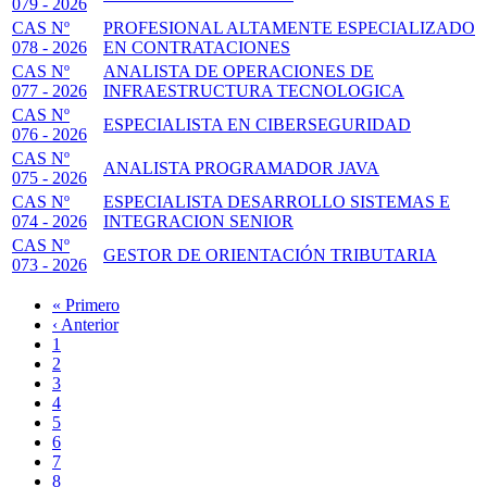
079 - 2026
CAS Nº
PROFESIONAL ALTAMENTE ESPECIALIZADO
078 - 2026
EN CONTRATACIONES
CAS Nº
ANALISTA DE OPERACIONES DE
077 - 2026
INFRAESTRUCTURA TECNOLOGICA
CAS Nº
ESPECIALISTA EN CIBERSEGURIDAD
076 - 2026
CAS Nº
ANALISTA PROGRAMADOR JAVA
075 - 2026
CAS Nº
ESPECIALISTA DESARROLLO SISTEMAS E
074 - 2026
INTEGRACION SENIOR
CAS Nº
GESTOR DE ORIENTACIÓN TRIBUTARIA
073 - 2026
Primera
« Primero
página
Página
‹ Anterior
Paginación
anterior
Page
1
Page
2
Page
3
Página
4
actual
Page
5
Page
6
Page
7
Page
8