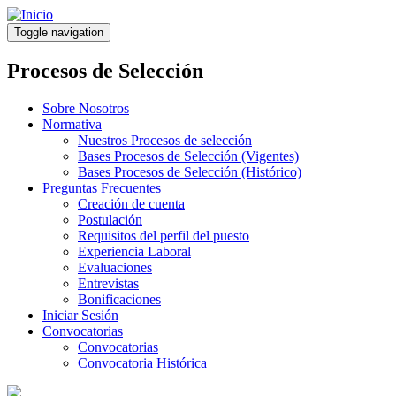
Pasar
al
Toggle navigation
contenido
principal
Procesos de Selección
Sobre Nosotros
Normativa
Nuestros Procesos de selección
Bases Procesos de Selección (Vigentes)
Bases Procesos de Selección (Histórico)
Preguntas Frecuentes
Creación de cuenta
Postulación
Requisitos del perfil del puesto
Experiencia Laboral
Evaluaciones
Entrevistas
Bonificaciones
Iniciar Sesión
Convocatorias
Convocatorias
Convocatoria Histórica