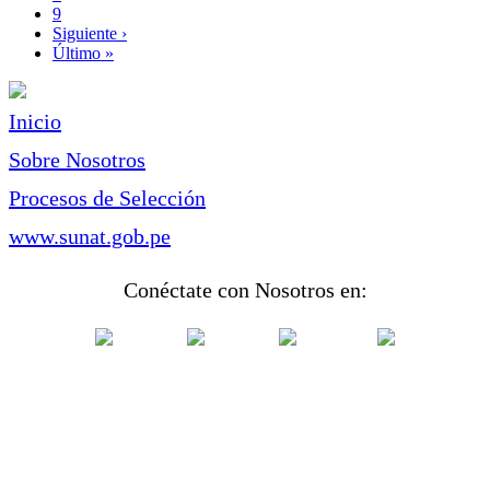
Page
9
Siguiente
Siguiente ›
página
Última
Último »
página
Inicio
Sobre Nosotros
Procesos de Selección
www.sunat.gob.pe
Conéctate con Nosotros en: