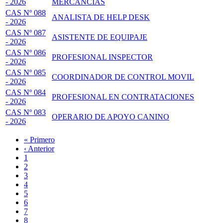
- 2026
MERCANCÍAS
CAS Nº 088
ANALISTA DE HELP DESK
- 2026
CAS Nº 087
ASISTENTE DE EQUIPAJE
- 2026
CAS Nº 086
PROFESIONAL INSPECTOR
- 2026
CAS Nº 085
COORDINADOR DE CONTROL MOVIL
- 2026
CAS Nº 084
PROFESIONAL EN CONTRATACIONES
- 2026
CAS Nº 083
OPERARIO DE APOYO CANINO
- 2026
Primera
« Primero
página
Página
‹ Anterior
Paginación
anterior
Page
1
Page
2
Página
3
actual
Page
4
Page
5
Page
6
Page
7
Page
8