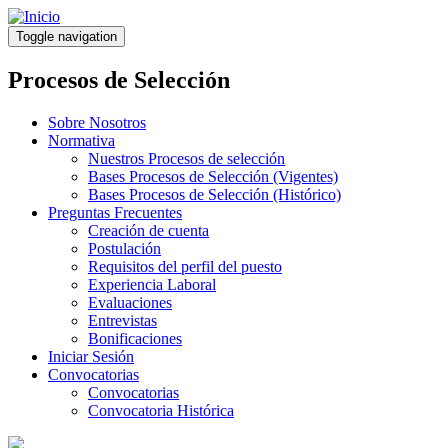
Pasar
al
Toggle navigation
contenido
principal
Procesos de Selección
Sobre Nosotros
Normativa
Nuestros Procesos de selección
Bases Procesos de Selección (Vigentes)
Bases Procesos de Selección (Histórico)
Preguntas Frecuentes
Creación de cuenta
Postulación
Requisitos del perfil del puesto
Experiencia Laboral
Evaluaciones
Entrevistas
Bonificaciones
Iniciar Sesión
Convocatorias
Convocatorias
Convocatoria Histórica