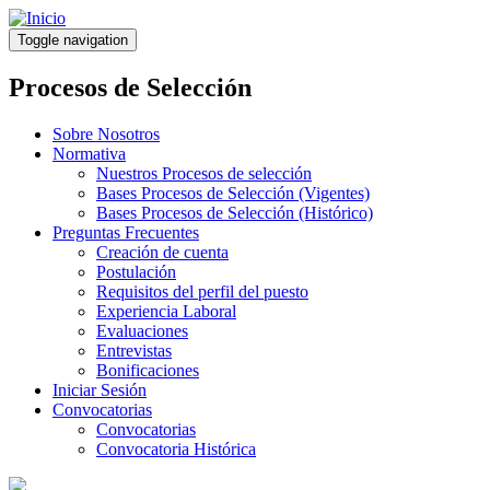
Pasar
al
Toggle navigation
contenido
principal
Procesos de Selección
Sobre Nosotros
Normativa
Nuestros Procesos de selección
Bases Procesos de Selección (Vigentes)
Bases Procesos de Selección (Histórico)
Preguntas Frecuentes
Creación de cuenta
Postulación
Requisitos del perfil del puesto
Experiencia Laboral
Evaluaciones
Entrevistas
Bonificaciones
Iniciar Sesión
Convocatorias
Convocatorias
Convocatoria Histórica