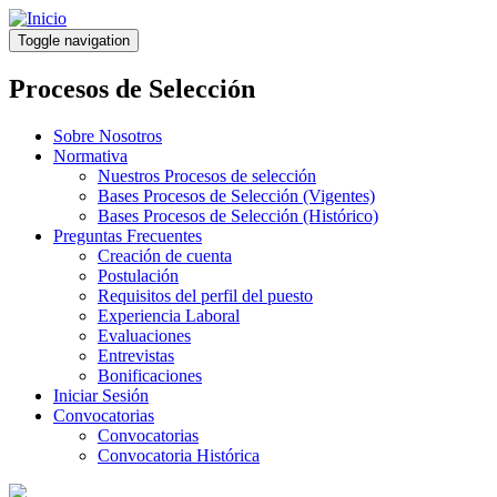
Pasar
al
Toggle navigation
contenido
principal
Procesos de Selección
Sobre Nosotros
Normativa
Nuestros Procesos de selección
Bases Procesos de Selección (Vigentes)
Bases Procesos de Selección (Histórico)
Preguntas Frecuentes
Creación de cuenta
Postulación
Requisitos del perfil del puesto
Experiencia Laboral
Evaluaciones
Entrevistas
Bonificaciones
Iniciar Sesión
Convocatorias
Convocatorias
Convocatoria Histórica