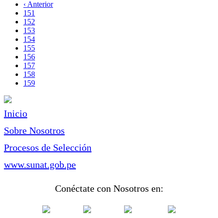
página
Página
‹ Anterior
Paginación
anterior
Page
151
Page
152
Page
153
Page
154
Page
155
Page
156
Page
157
Page
158
Página
159
actual
Inicio
Sobre Nosotros
Procesos de Selección
www.sunat.gob.pe
Conéctate con Nosotros en: