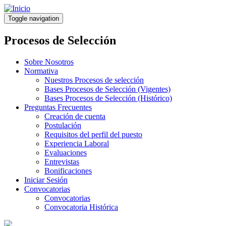
Pasar
al
Toggle navigation
contenido
principal
Procesos de Selección
Sobre Nosotros
Normativa
Nuestros Procesos de selección
Bases Procesos de Selección (Vigentes)
Bases Procesos de Selección (Histórico)
Preguntas Frecuentes
Creación de cuenta
Postulación
Requisitos del perfil del puesto
Experiencia Laboral
Evaluaciones
Entrevistas
Bonificaciones
Iniciar Sesión
Convocatorias
Convocatorias
Convocatoria Histórica