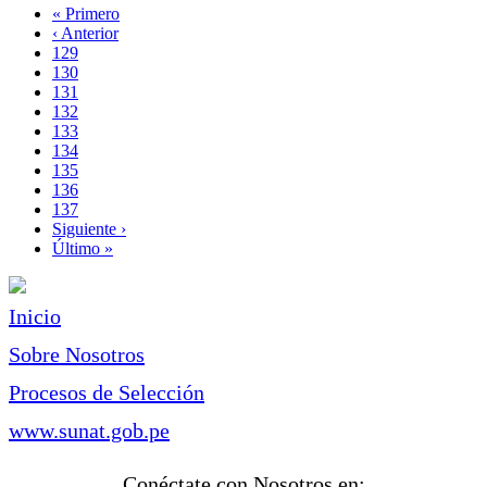
Primera
« Primero
página
Página
‹ Anterior
Paginación
anterior
Page
129
Page
130
Page
131
Page
132
Página
133
actual
Page
134
Page
135
Page
136
Page
137
Siguiente
Siguiente ›
página
Última
Último »
página
Inicio
Sobre Nosotros
Procesos de Selección
www.sunat.gob.pe
Conéctate con Nosotros en: