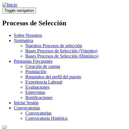
Pasar
al
Toggle navigation
contenido
principal
Procesos de Selección
Sobre Nosotros
Normativa
Nuestros Procesos de selección
Bases Procesos de Selección (Vigentes)
Bases Procesos de Selección (Histórico)
Preguntas Frecuentes
Creación de cuenta
Postulación
Requisitos del perfil del puesto
Experiencia Laboral
Evaluaciones
Entrevistas
Bonificaciones
Iniciar Sesión
Convocatorias
Convocatorias
Convocatoria Histórica