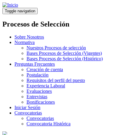
Pasar
al
Toggle navigation
contenido
principal
Procesos de Selección
Sobre Nosotros
Normativa
Nuestros Procesos de selección
Bases Procesos de Selección (Vigentes)
Bases Procesos de Selección (Histórico)
Preguntas Frecuentes
Creación de cuenta
Postulación
Requisitos del perfil del puesto
Experiencia Laboral
Evaluaciones
Entrevistas
Bonificaciones
Iniciar Sesión
Convocatorias
Convocatorias
Convocatoria Histórica