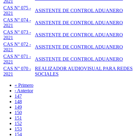
2021
CAS N° 075 -
ASISTENTE DE CONTROL ADUANERO
2021
CAS N° 074 -
ASISTENTE DE CONTROL ADUANERO
2021
CAS N° 073 -
ASISTENTE DE CONTROL ADUANERO
2021
CAS N° 072 -
ASISTENTE DE CONTROL ADUANERO
2021
CAS N° 071 -
ASISTENTE DE CONTROL ADUANERO
2021
CAS N° 070 -
REALIZADOR AUDIOVISUAL PARA REDES
2021
SOCIALES
Primera
« Primero
página
Página
‹ Anterior
Paginación
anterior
Page
147
Page
148
Page
149
Page
150
Página
151
actual
Page
152
Page
153
Page
154