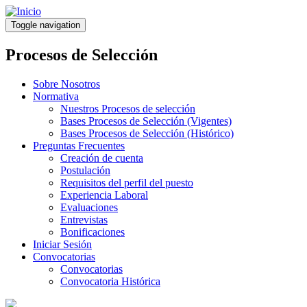
Pasar
al
Toggle navigation
contenido
principal
Procesos de Selección
Sobre Nosotros
Normativa
Nuestros Procesos de selección
Bases Procesos de Selección (Vigentes)
Bases Procesos de Selección (Histórico)
Preguntas Frecuentes
Creación de cuenta
Postulación
Requisitos del perfil del puesto
Experiencia Laboral
Evaluaciones
Entrevistas
Bonificaciones
Iniciar Sesión
Convocatorias
Convocatorias
Convocatoria Histórica