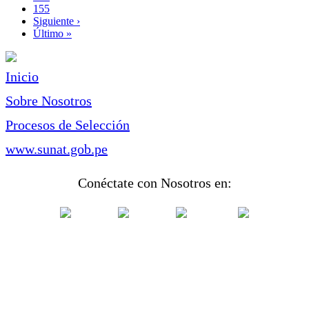
Page
155
Siguiente
Siguiente ›
página
Última
Último »
página
Inicio
Sobre Nosotros
Procesos de Selección
www.sunat.gob.pe
Conéctate con Nosotros en: