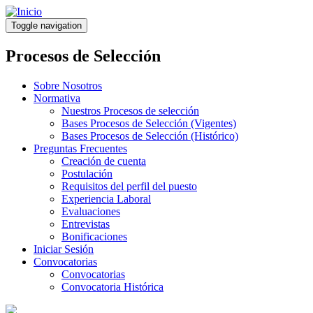
Pasar
al
Toggle navigation
contenido
principal
Procesos de Selección
Sobre Nosotros
Normativa
Nuestros Procesos de selección
Bases Procesos de Selección (Vigentes)
Bases Procesos de Selección (Histórico)
Preguntas Frecuentes
Creación de cuenta
Postulación
Requisitos del perfil del puesto
Experiencia Laboral
Evaluaciones
Entrevistas
Bonificaciones
Iniciar Sesión
Convocatorias
Convocatorias
Convocatoria Histórica