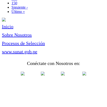
Page
150
Siguiente
Siguiente ›
página
Última
Último »
página
Inicio
Sobre Nosotros
Procesos de Selección
www.sunat.gob.pe
Conéctate con Nosotros en: