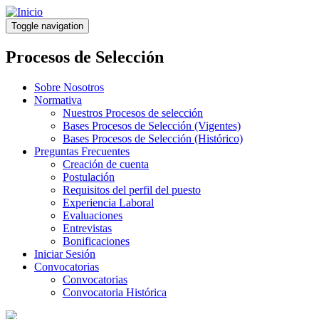
Pasar
al
Toggle navigation
contenido
principal
Procesos de Selección
Sobre Nosotros
Normativa
Nuestros Procesos de selección
Bases Procesos de Selección (Vigentes)
Bases Procesos de Selección (Histórico)
Preguntas Frecuentes
Creación de cuenta
Postulación
Requisitos del perfil del puesto
Experiencia Laboral
Evaluaciones
Entrevistas
Bonificaciones
Iniciar Sesión
Convocatorias
Convocatorias
Convocatoria Histórica