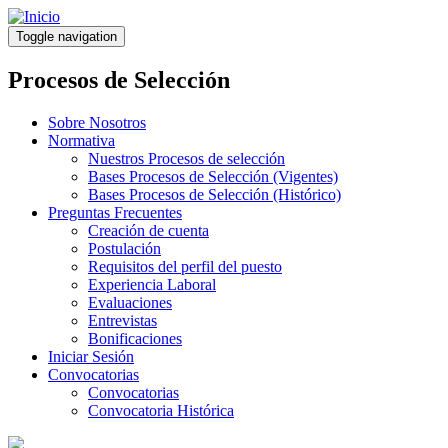
Pasar
al
Toggle navigation
contenido
principal
Procesos de Selección
Sobre Nosotros
Normativa
Nuestros Procesos de selección
Bases Procesos de Selección (Vigentes)
Bases Procesos de Selección (Histórico)
Preguntas Frecuentes
Creación de cuenta
Postulación
Requisitos del perfil del puesto
Experiencia Laboral
Evaluaciones
Entrevistas
Bonificaciones
Iniciar Sesión
Convocatorias
Convocatorias
Convocatoria Histórica